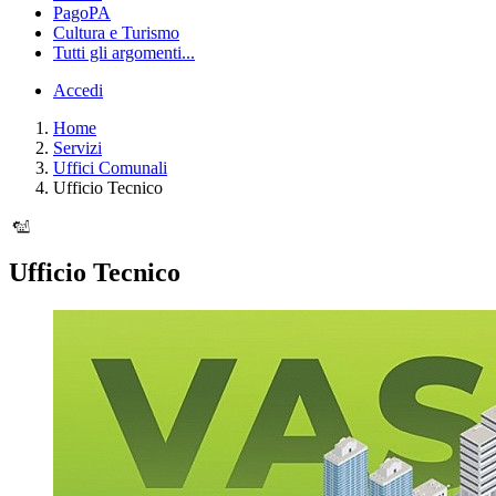
PagoPA
Cultura e Turismo
Tutti gli argomenti...
Accedi
Home
Servizi
Uffici Comunali
Ufficio Tecnico
Ufficio Tecnico