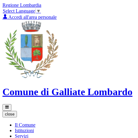
Regione Lombardia
Select Language
▼
Accedi all'area personale
Comune di Galliate Lombardo
close
Il Comune
Istituzioni
Servizi