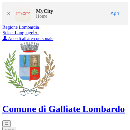
MyCity
×
Apri
Home
Regione Lombardia
Select Language
▼
Accedi all'area personale
Comune di Galliate Lombardo
close