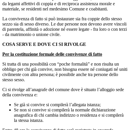
da legami affettivi di coppia e di reciproca assistenza morale e
materiale, se residenti nel medesimo Comune e coabitanti.
La convivenza di fatto si può instaurare sia fra coppie dello stesso
sezzo sia di sesso diverso. Le due persone non devono avere vincoli
di parentela, affinità o adozione né essere legate - fra loro o con terzi
- da matrimonio o unione civile.
COSA SERVE E DOVE CI SI RIVOLGE
Per la costituzione formale delle convivenze di fatto
Si tratta di una possibilità con “poche formalità” e non risulta un
obbligo per chi già convive, non bisogna essere né coniugati né uniti
civilmente con altra persona; è possibile anche tra persone dello
stesso sesso.
Ci si rivolge all’anagrafe del comune dove è situato l’alloggio sede
della convivenza e:
Se già si convive si compilerà l’allegata istanza;
Se non si convive si compilerà la normale dichiarazione
anagrafica di chi cambia indirizzo o residenza e si compilerà
la stessa istanza.