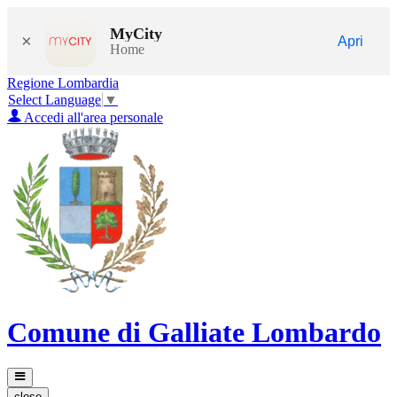
MyCity
×
Apri
Home
Regione Lombardia
Select Language
▼
Accedi all'area personale
Comune di Galliate Lombardo
close