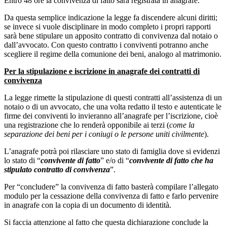
Entro 48 ore la convivenza di fatto sarà registrata in anagrafe.
Da questa semplice indicazione la legge fa discendere alcuni diritti;
se invece si vuole disciplinare in modo completo i propri rapporti
sarà bene stipulare un apposito contratto di convivenza dal notaio o
dall’avvocato. Con questo contratto i conviventi potranno anche
scegliere il regime della comunione dei beni, analogo al matrimonio.
Per la stipulazione e iscrizione in anagrafe dei contratti di
convivenza
La legge rimette la stipulazione di questi contratti all’assistenza di un
notaio o di un avvocato, che una volta redatto il testo e autenticate le
firme dei conviventi lo invieranno all’anagrafe per l’iscrizione, cioè
una registrazione che lo renderà opponibile ai terzi (
come la
separazione dei beni per i coniugi o le persone uniti civilmente
).
L’anagrafe potrà poi rilasciare uno stato di famiglia dove si evidenzi
lo stato di “
convivente di fatto
” e/o di “
convivente di fatto che ha
stipulato contratto di convivenza
”.
Per “concludere” la convivenza di fatto basterà compilare l’allegato
modulo per la cessazione della convivenza di fatto e farlo pervenire
in anagrafe con la copia di un documento di identità.
Si faccia attenzione al fatto che questa dichiarazione conclude la