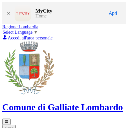
MyCity
×
Apri
Home
Regione Lombardia
Select Language
▼
Accedi all'area personale
Comune di Galliate Lombardo
close