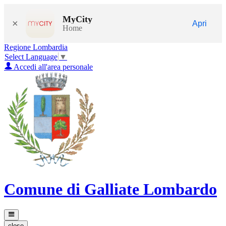
MyCity
×
Apri
Home
Regione Lombardia
Select Language
▼
Accedi all'area personale
Comune di Galliate Lombardo
close