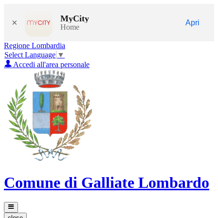
MyCity
×
Apri
Home
Regione Lombardia
Select Language
▼
Accedi all'area personale
Comune di Galliate Lombardo
close