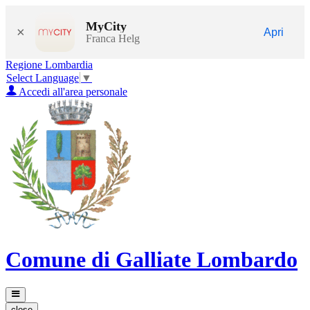
MyCity
×
Apri
Franca Helg
Regione Lombardia
Select Language
▼
Accedi all'area personale
Comune di Galliate Lombardo
close