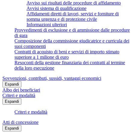
Avviso sui risultati delle procedure di affidamento
Avvisi sistema di qualificazione
Affidamenti diretti di lavori, servizi e forniture di
somma urgenza e di protezione civile
Informazioni ulteriori
Provvedimenti di esclusione e di ammissione dalle procedure
di gara
Composizione della commissione giudicatrice e curricula dei
suoi componenti
Contratti di acquisto di beni e servizi di importo stimato
superiore a 1 milione di euro
Resoconti della gestione finanziaria dei contratti al termine
della loro esecuzione
Sovvenzioni, contributi, sussidi, vantaggi economici
Espandi
Albo dei beneficiari
Criteri e modalità
Espandi
Criteri e modalità
Atti di concessione
Espandi