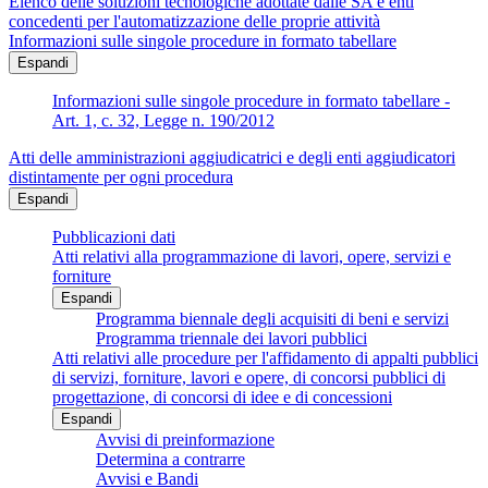
Elenco delle soluzioni tecnologiche adottate dalle SA e enti
concedenti per l'automatizzazione delle proprie attività
Informazioni sulle singole procedure in formato tabellare
Espandi
Informazioni sulle singole procedure in formato tabellare -
Art. 1, c. 32, Legge n. 190/2012
Atti delle amministrazioni aggiudicatrici e degli enti aggiudicatori
distintamente per ogni procedura
Espandi
Pubblicazioni dati
Atti relativi alla programmazione di lavori, opere, servizi e
forniture
Espandi
Programma biennale degli acquisiti di beni e servizi
Programma triennale dei lavori pubblici
Atti relativi alle procedure per l'affidamento di appalti pubblici
di servizi, forniture, lavori e opere, di concorsi pubblici di
progettazione, di concorsi di idee e di concessioni
Espandi
Avvisi di preinformazione
Determina a contrarre
Avvisi e Bandi