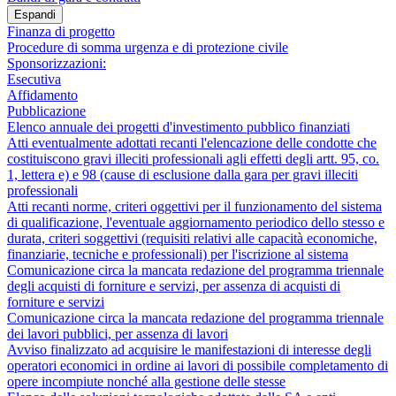
Espandi
Finanza di progetto
Procedure di somma urgenza e di protezione civile
Sponsorizzazioni:
Esecutiva
Affidamento
Pubblicazione
Elenco annuale dei progetti d'investimento pubblico finanziati
Atti eventualmente adottati recanti l'elencazione delle condotte che
costituiscono gravi illeciti professionali agli effetti degli artt. 95, co.
1, lettera e) e 98 (cause di esclusione dalla gara per gravi illeciti
professionali
Atti recanti norme, criteri oggettivi per il funzionamento del sistema
di qualificazione, l'eventuale aggiornamento periodico dello stesso e
durata, criteri soggettivi (requisiti relativi alle capacità economiche,
finanziarie, tecniche e professionali) per l'iscrizione al sistema
Comunicazione circa la mancata redazione del programma triennale
degli acquisti di forniture e servizi, per assenza di acquisti di
forniture e servizi
Comunicazione circa la mancata redazione del programma triennale
dei lavori pubblici, per assenza di lavori
Avviso finalizzato ad acquisire le manifestazioni di interesse degli
operatori economici in ordine ai lavori di possibile completamento di
opere incompiute nonché alla gestione delle stesse