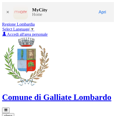
MyCity
×
Apri
Home
Regione Lombardia
Select Language
▼
Accedi all'area personale
Comune di Galliate Lombardo
close