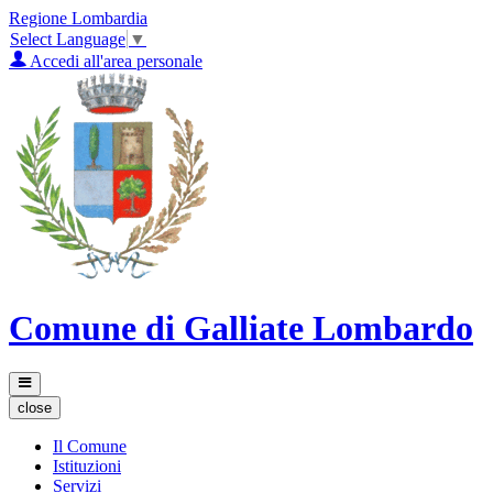
Regione Lombardia
Select Language
▼
Accedi all'area personale
Comune di Galliate Lombardo
close
Il Comune
Istituzioni
Servizi