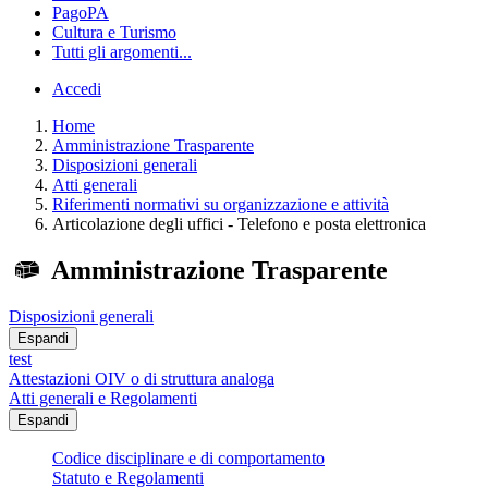
PagoPA
Cultura e Turismo
Tutti gli argomenti...
Accedi
Home
Amministrazione Trasparente
Disposizioni generali
Atti generali
Riferimenti normativi su organizzazione e attività
Articolazione degli uffici - Telefono e posta elettronica
Amministrazione Trasparente
Disposizioni generali
Espandi
test
Attestazioni OIV o di struttura analoga
Atti generali e Regolamenti
Espandi
Codice disciplinare e di comportamento
Statuto e Regolamenti