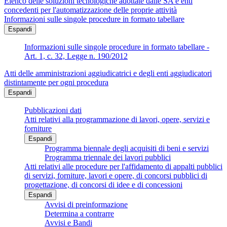
Elenco delle soluzioni tecnologiche adottate dalle SA e enti
concedenti per l'automatizzazione delle proprie attività
Informazioni sulle singole procedure in formato tabellare
Espandi
Informazioni sulle singole procedure in formato tabellare -
Art. 1, c. 32, Legge n. 190/2012
Atti delle amministrazioni aggiudicatrici e degli enti aggiudicatori
distintamente per ogni procedura
Espandi
Pubblicazioni dati
Atti relativi alla programmazione di lavori, opere, servizi e
forniture
Espandi
Programma biennale degli acquisiti di beni e servizi
Programma triennale dei lavori pubblici
Atti relativi alle procedure per l'affidamento di appalti pubblici
di servizi, forniture, lavori e opere, di concorsi pubblici di
progettazione, di concorsi di idee e di concessioni
Espandi
Avvisi di preinformazione
Determina a contrarre
Avvisi e Bandi