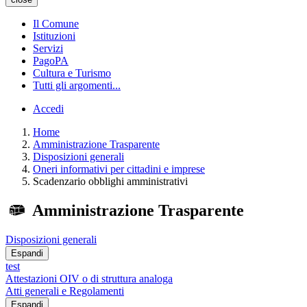
Il Comune
Istituzioni
Servizi
PagoPA
Cultura e Turismo
Tutti gli argomenti...
Accedi
Home
Amministrazione Trasparente
Disposizioni generali
Oneri informativi per cittadini e imprese
Scadenzario obblighi amministrativi
Amministrazione Trasparente
Disposizioni generali
Espandi
test
Attestazioni OIV o di struttura analoga
Atti generali e Regolamenti
Espandi