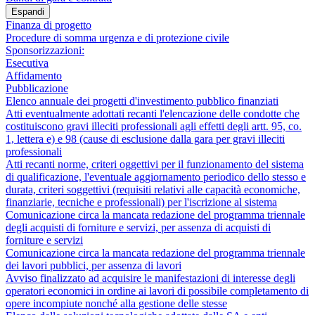
Espandi
Finanza di progetto
Procedure di somma urgenza e di protezione civile
Sponsorizzazioni:
Esecutiva
Affidamento
Pubblicazione
Elenco annuale dei progetti d'investimento pubblico finanziati
Atti eventualmente adottati recanti l'elencazione delle condotte che
costituiscono gravi illeciti professionali agli effetti degli artt. 95, co.
1, lettera e) e 98 (cause di esclusione dalla gara per gravi illeciti
professionali
Atti recanti norme, criteri oggettivi per il funzionamento del sistema
di qualificazione, l'eventuale aggiornamento periodico dello stesso e
durata, criteri soggettivi (requisiti relativi alle capacità economiche,
finanziarie, tecniche e professionali) per l'iscrizione al sistema
Comunicazione circa la mancata redazione del programma triennale
degli acquisti di forniture e servizi, per assenza di acquisti di
forniture e servizi
Comunicazione circa la mancata redazione del programma triennale
dei lavori pubblici, per assenza di lavori
Avviso finalizzato ad acquisire le manifestazioni di interesse degli
operatori economici in ordine ai lavori di possibile completamento di
opere incompiute nonché alla gestione delle stesse