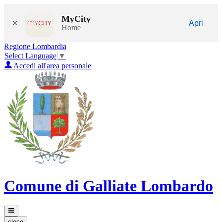
MyCity
×
Apri
Home
Regione Lombardia
Select Language
▼
Accedi all'area personale
Comune di Galliate Lombardo
close