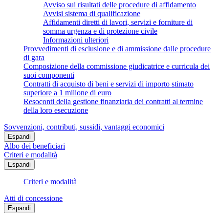
Avviso sui risultati delle procedure di affidamento
Avvisi sistema di qualificazione
Affidamenti diretti di lavori, servizi e forniture di
somma urgenza e di protezione civile
Informazioni ulteriori
Provvedimenti di esclusione e di ammissione dalle procedure
di gara
Composizione della commissione giudicatrice e curricula dei
suoi componenti
Contratti di acquisto di beni e servizi di importo stimato
superiore a 1 milione di euro
Resoconti della gestione finanziaria dei contratti al termine
della loro esecuzione
Sovvenzioni, contributi, sussidi, vantaggi economici
Espandi
Albo dei beneficiari
Criteri e modalità
Espandi
Criteri e modalità
Atti di concessione
Espandi