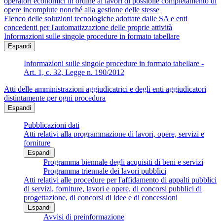
operatori economici in ordine ai lavori di possibile completamento di
opere incompiute nonché alla gestione delle stesse
Elenco delle soluzioni tecnologiche adottate dalle SA e enti
concedenti per l'automatizzazione delle proprie attività
Informazioni sulle singole procedure in formato tabellare
Espandi
Informazioni sulle singole procedure in formato tabellare -
Art. 1, c. 32, Legge n. 190/2012
Atti delle amministrazioni aggiudicatrici e degli enti aggiudicatori
distintamente per ogni procedura
Espandi
Pubblicazioni dati
Atti relativi alla programmazione di lavori, opere, servizi e
forniture
Espandi
Programma biennale degli acquisiti di beni e servizi
Programma triennale dei lavori pubblici
Atti relativi alle procedure per l'affidamento di appalti pubblici
di servizi, forniture, lavori e opere, di concorsi pubblici di
progettazione, di concorsi di idee e di concessioni
Espandi
Avvisi di preinformazione