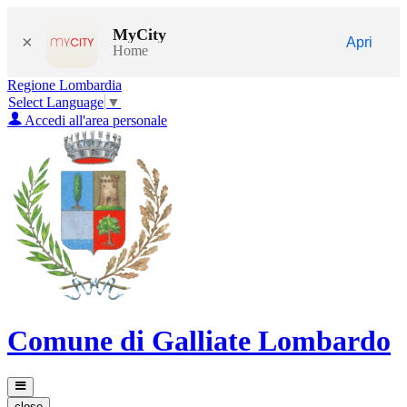
MyCity
×
Apri
Home
Regione Lombardia
Select Language
▼
Accedi all'area personale
Comune di Galliate Lombardo
close