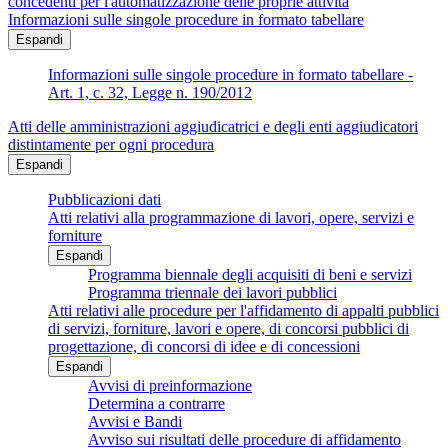
concedenti per l'automatizzazione delle proprie attività
Informazioni sulle singole procedure in formato tabellare
Espandi
Informazioni sulle singole procedure in formato tabellare -
Art. 1, c. 32, Legge n. 190/2012
Atti delle amministrazioni aggiudicatrici e degli enti aggiudicatori
distintamente per ogni procedura
Espandi
Pubblicazioni dati
Atti relativi alla programmazione di lavori, opere, servizi e
forniture
Espandi
Programma biennale degli acquisiti di beni e servizi
Programma triennale dei lavori pubblici
Atti relativi alle procedure per l'affidamento di appalti pubblici
di servizi, forniture, lavori e opere, di concorsi pubblici di
progettazione, di concorsi di idee e di concessioni
Espandi
Avvisi di preinformazione
Determina a contrarre
Avvisi e Bandi
Avviso sui risultati delle procedure di affidamento