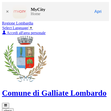
MyCity
×
Apri
Home
Regione Lombardia
Select Language
▼
Accedi all'area personale
Comune di Galliate Lombardo
close