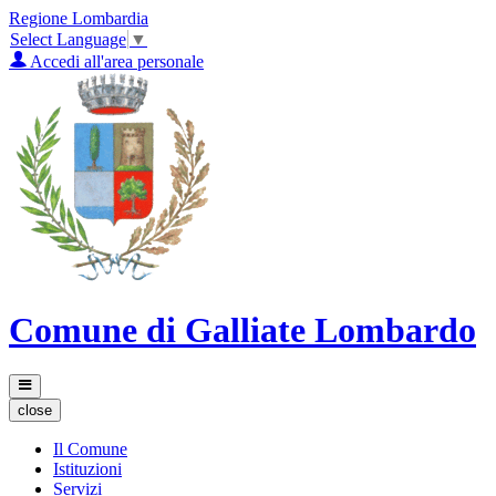
Regione Lombardia
Select Language
▼
Accedi all'area personale
Comune di Galliate Lombardo
close
Il Comune
Istituzioni
Servizi