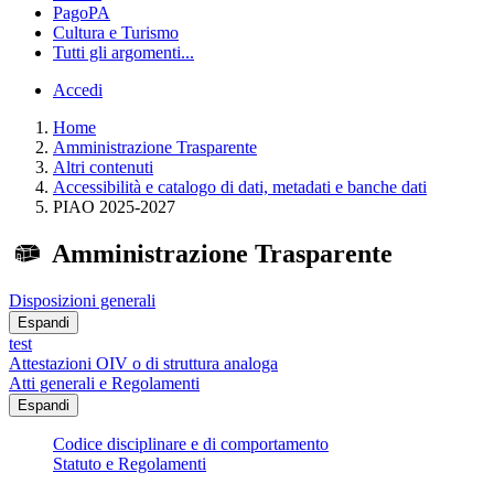
PagoPA
Cultura e Turismo
Tutti gli argomenti...
Accedi
Home
Amministrazione Trasparente
Altri contenuti
Accessibilità e catalogo di dati, metadati e banche dati
PIAO 2025-2027
Amministrazione Trasparente
Disposizioni generali
Espandi
test
Attestazioni OIV o di struttura analoga
Atti generali e Regolamenti
Espandi
Codice disciplinare e di comportamento
Statuto e Regolamenti