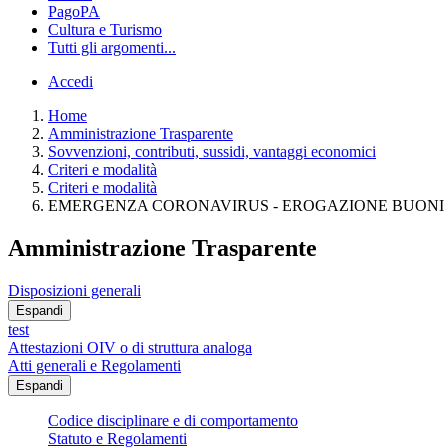
PagoPA
Cultura e Turismo
Tutti gli argomenti...
Accedi
Home
Amministrazione Trasparente
Sovvenzioni, contributi, sussidi, vantaggi economici
Criteri e modalità
Criteri e modalità
EMERGENZA CORONAVIRUS - EROGAZIONE BUONI SP
Amministrazione Trasparente
Disposizioni generali
Espandi
test
Attestazioni OIV o di struttura analoga
Atti generali e Regolamenti
Espandi
Codice disciplinare e di comportamento
Statuto e Regolamenti