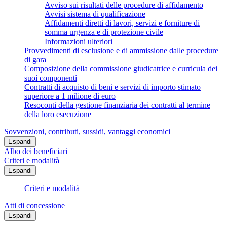
Avviso sui risultati delle procedure di affidamento
Avvisi sistema di qualificazione
Affidamenti diretti di lavori, servizi e forniture di
somma urgenza e di protezione civile
Informazioni ulteriori
Provvedimenti di esclusione e di ammissione dalle procedure
di gara
Composizione della commissione giudicatrice e curricula dei
suoi componenti
Contratti di acquisto di beni e servizi di importo stimato
superiore a 1 milione di euro
Resoconti della gestione finanziaria dei contratti al termine
della loro esecuzione
Sovvenzioni, contributi, sussidi, vantaggi economici
Espandi
Albo dei beneficiari
Criteri e modalità
Espandi
Criteri e modalità
Atti di concessione
Espandi