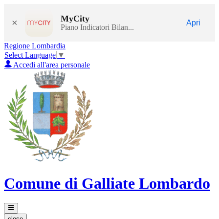
MyCity
×
Apri
Piano Indicatori Bilan...
Regione Lombardia
Select Language
▼
Accedi all'area personale
Comune di Galliate Lombardo
close