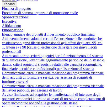
Espandi
Finanza di progetto
Procedure di somma urgenza e di protezione civile
Sponsorizzazioni:
Esecutiva
Affidamento
Pubblicazione
Elenco annuale dei progetti d'investimento pubblico finanziati
Atti eventualmente adottati recanti l'elencazione delle condotte che
costituiscono gravi illeciti professionali agli effetti degli artt. 95, co.
1, lettera e) e 98 (cause di esclusione dalla gara per gravi illeciti
professionali
Atti recanti norme, criteri oggettivi per il funzionamento del sistema
di qualificazione, l'eventuale aggiornamento periodico dello stesso e
durata, criteri soggettivi (requisiti relativi alle capacità economiche,
finanziarie, tecniche e professionali) per l'iscrizione al sistema
Comunicazione circa la mancata redazione del programma triennale
degli acquisti di forniture e servizi, per assenza di acquisti di
forniture e servizi
Comunicazione circa la mancata redazione del programma triennale
dei lavori pubblici, per assenza di lavori
Avviso finalizzato ad acquisire le manifestazioni di interesse degli
operatori economici in ordine ai lavori di possibile completamento di
opere incompiute nonché alla gestione delle stesse