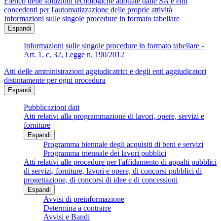
Elenco delle soluzioni tecnologiche adottate dalle SA e enti
concedenti per l'automatizzazione delle proprie attività
Informazioni sulle singole procedure in formato tabellare
Espandi
Informazioni sulle singole procedure in formato tabellare -
Art. 1, c. 32, Legge n. 190/2012
Atti delle amministrazioni aggiudicatrici e degli enti aggiudicatori
distintamente per ogni procedura
Espandi
Pubblicazioni dati
Atti relativi alla programmazione di lavori, opere, servizi e
forniture
Espandi
Programma biennale degli acquisiti di beni e servizi
Programma triennale dei lavori pubblici
Atti relativi alle procedure per l'affidamento di appalti pubblici
di servizi, forniture, lavori e opere, di concorsi pubblici di
progettazione, di concorsi di idee e di concessioni
Espandi
Avvisi di preinformazione
Determina a contrarre
Avvisi e Bandi